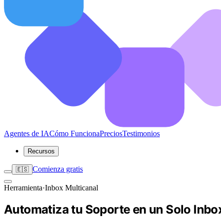
Agentes de IA
Cómo Funciona
Precios
Testimonios
Recursos
Comienza gratis
🇪🇸
Herramienta
·
Inbox Multicanal
Automatiza tu Soporte en un Solo Inbox