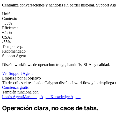
Centraliza conversaciones y handoffs sin perder historial. Support Ag
Unif
Contexto
+38%
Eficiencia
+42%
CSAT
-55%
Tiempo resp.
Recomendado
Support Agent
Diseña workflows de operación: triage, handoffs, SLAs y calidad.
Ver Support Agent
Empieza por el objetivo
Tú describes el resultado. Calypso diseña el workflow y lo despliega
Comienza gratis
También funciona con
Leads Agent
Marketing Agent
Knowledge Agent
Operación clara, no caos de tabs.