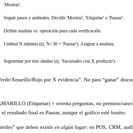
'Mostrar'.
Seguir pasos y umbrales. Decidir 'Mostrar', 'Etiquetar' o 'Pausar'.
Definir analista vs. operación para cada verificación.
Umbral N mínimo (ej. N<30 = 'Pausar'). Asignar a analista.
Segmentar por mix similar (ej. 'Sucursales con X producto').
Verde/Amarillo/Rojo por X evidencia”
. No para “ganar” discus
MARILLO (Etiquetar)
= orienta preguntas, no premios/sanc
, el resultado final es
Pausar
, aunque el gráfico esté bonito.
troles” que deben existir
en algún lugar
: en POS, CRM, audito