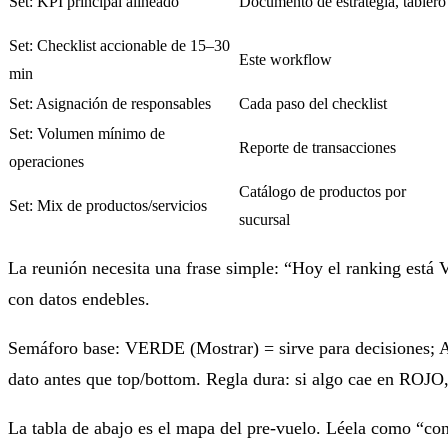
Set: KPI principal alineado
Documento de estrategia, tablero
Set: Checklist accionable de 15–30
Este workflow
min
Set: Asignación de responsables
Cada paso del checklist
Set: Volumen mínimo de
Reporte de transacciones
operaciones
Catálogo de productos por
Set: Mix de productos/servicios
sucursal
La reunión necesita una frase simple:
“Hoy el ranking está 
con datos endebles.
Semáforo base:
VERDE (Mostrar)
= sirve para decisiones;
A
dato antes que top/bottom. Regla dura: si algo cae en
ROJO
La tabla de abajo es el mapa del pre‑vuelo. Léela como “con