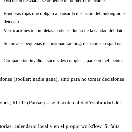
Discusión desviada. se defiende un número irrelevante.
Banderas rojas que obligan a pausar la discusión del ranking no se
detectan.
Verificaciones incompletas. nadie es dueño de la calidad del dato.
Sucursales pequeñas distorsionan ranking. decisiones sesgadas.
Comparación inválida. sucursales complejas parecen ineficientes.
iones (spoiler: nadie gana), sino para no tomar decisiones
iones;
ROJO (Pausar)
= se discute calidad/estabilidad del
rías, calendario local y en el propio workflow. Si falta