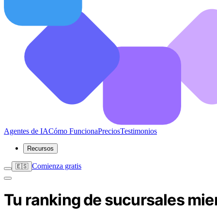
Agentes de IA
Cómo Funciona
Precios
Testimonios
Recursos
Comienza gratis
🇪🇸
Tu ranking de sucursales mien