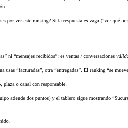
ión
.
nes por ver este ranking?
Si la respuesta es vaga (“ver qué on
tas” ni “mensajes recibidos”: es ventas / conversaciones
válid
na usas “facturadas”, otra “entregadas”. El ranking “se muev
o, plaza o canal con responsable.
ipo atiende dos puntos) y el tablero sigue mostrando “Sucur
nido.