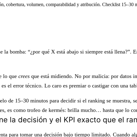
ión, cobertura, volumen, comparabilidad y atribución. Checklist 15–30 
ae la bomba: “¿por qué X está abajo si siempre está llena?”. 
re lo que
crees
que está midiendo. No por malicia: por datos in
es el error técnico. Lo caro es premiar o castigar con una tabl
uelo de 15–30 minutos para decidir si el ranking se
muestra
, s
ces, es como trofeo de kermés: brilla mucho… hasta que lo c
e la decisión y el KPI exacto que el r
enta para tomar
una decisión
bajo tiempo limitado. Cuando algu