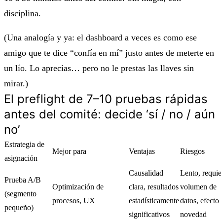
disciplina.
(Una analogía y ya: el dashboard a veces es como ese
amigo que te dice “confía en mí” justo antes de meterte en
un lío. Lo aprecias… pero no le prestas las llaves sin
mirar.)
El preflight de 7–10 pruebas rápidas
antes del comité: decide ‘sí / no / aún
no’
Estrategia de
Mejor para
Ventajas
Riesgos
asignación
Causalidad
Lento, requi
Prueba A/B
Optimización de
clara, resultados
volumen de
(segmento
procesos, UX
estadísticamente
datos, efecto
pequeño)
significativos
novedad