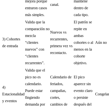
mejora porque
mantiene
canal.
entraron casos
dentro de
más simples.
cada tipo.
Valida que la
El patrón se
comparación no
repite en
Nuevos vs
mezcla
ambas
3) Cohortes
recurrentes,
“clientes
cohortes o al
Aún no
de entrada
primera vez vs
nuevos” con
menos en la
recontacto.
“clientes
cohorte
recurrentes”.
objetivo.
Valida que el
pico no es
Calendario de
El pico
calendario.
feriados,
aparece sin
4)
Puede estar
campañas,
evento claro
Estacionalidad
Congela
fingiendo
cortes,
o persiste
y eventos
demanda por
cambios de
después del