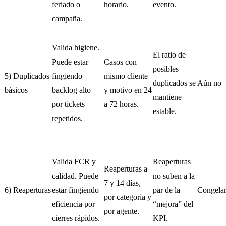
feriado o
horario.
evento.
campaña.
Valida higiene.
El ratio de
Puede estar
Casos con
posibles
5) Duplicados
fingiendo
mismo cliente
duplicados se
Aún no
básicos
backlog alto
y motivo en 24
mantiene
por tickets
a 72 horas.
estable.
repetidos.
Valida FCR y
Reaperturas
Reaperturas a
calidad. Puede
no suben a la
7 y 14 días,
6) Reaperturas
estar fingiendo
par de la
Congela
por categoría y
eficiencia por
“mejora” del
por agente.
cierres rápidos.
KPI.