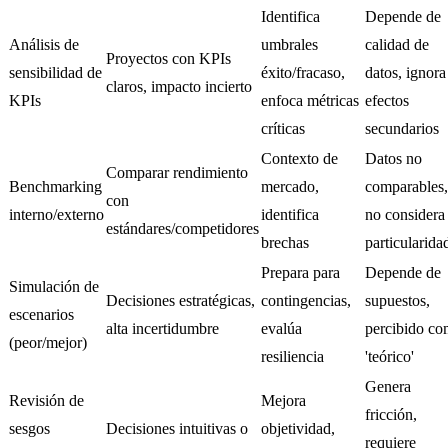
Identifica
Depende de
Análisis de
umbrales
calidad de
Proyectos con KPIs
sensibilidad de
éxito/fracaso,
datos, ignora
claros, impacto incierto
KPIs
enfoca métricas
efectos
críticas
secundarios
Contexto de
Datos no
Comparar rendimiento
Benchmarking
mercado,
comparables,
con
interno/externo
identifica
no considera
estándares/competidores
brechas
particularida
Prepara para
Depende de
Simulación de
Decisiones estratégicas,
contingencias,
supuestos,
escenarios
alta incertidumbre
evalúa
percibido c
(peor/mejor)
resiliencia
'teórico'
Genera
Revisión de
Mejora
fricción,
sesgos
Decisiones intuitivas o
objetividad,
requiere