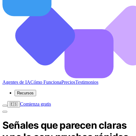
Agentes de IA
Cómo Funciona
Precios
Testimonios
Recursos
Comienza gratis
🇪🇸
Señales que parecen claras