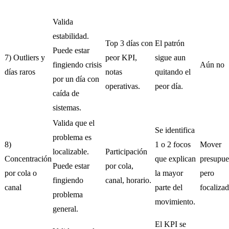
Valida
estabilidad.
Top 3 días con
El patrón
Puede estar
7) Outliers y
peor KPI,
sigue aun
fingiendo crisis
Aún no
días raros
notas
quitando el
por un día con
operativas.
peor día.
caída de
sistemas.
Valida que el
Se identifica
problema es
8)
1 o 2 focos
Mover
localizable.
Participación
Concentración
que explican
presupue
Puede estar
por cola,
por cola o
la mayor
pero
fingiendo
canal, horario.
canal
parte del
focaliza
problema
movimiento.
general.
El KPI se