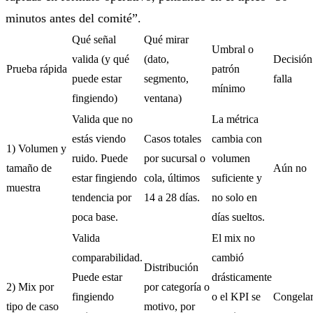
minutos antes del comité”.
Qué señal
Qué mirar
Umbral o
valida (y qué
(dato,
Decisión
Prueba rápida
patrón
puede estar
segmento,
falla
mínimo
fingiendo)
ventana)
Valida que no
La métrica
estás viendo
Casos totales
cambia con
1) Volumen y
ruido. Puede
por sucursal o
volumen
tamaño de
Aún no
estar fingiendo
cola, últimos
suficiente y
muestra
tendencia por
14 a 28 días.
no solo en
poca base.
días sueltos.
Valida
El mix no
comparabilidad.
cambió
Distribución
Puede estar
drásticamente
2) Mix por
por categoría o
fingiendo
o el KPI se
Congela
tipo de caso
motivo, por