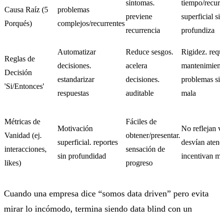
síntomas.
tiempo/recur
Causa Raíz (5
problemas
previene
superficial s
Porqués)
complejos/recurrentes
recurrencia
profundiza
Automatizar
Reduce sesgos.
Rigidez. req
Reglas de
decisiones.
acelera
mantenimien
Decisión
estandarizar
decisiones.
problemas si
'Si/Entonces'
respuestas
auditable
mala
Métricas de
Fáciles de
Motivación
No reflejan v
Vanidad (ej.
obtener/presentar.
superficial. reportes
desvían aten
interacciones,
sensación de
sin profundidad
incentivan m
likes)
progreso
Cuando una empresa dice “somos data driven” pero evita
mirar lo incómodo, termina siendo data blind con un