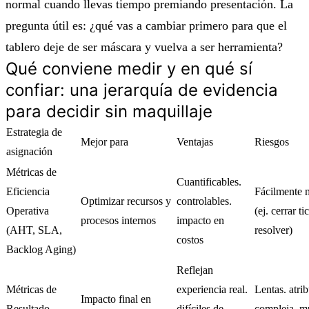
normal cuando llevas tiempo premiando presentación. La
pregunta útil es: ¿qué vas a cambiar primero para que el
tablero deje de ser máscara y vuelva a ser herramienta?
Qué conviene medir y en qué sí
confiar: una jerarquía de evidencia
para decidir sin maquillaje
Estrategia de
Mejor para
Ventajas
Riesgos
asignación
Métricas de
Cuantificables.
Eficiencia
Fácilmente 
Optimizar recursos y
controlables.
Operativa
(ej. cerrar ti
procesos internos
impacto en
(AHT, SLA,
resolver)
costos
Backlog Aging)
Reflejan
Métricas de
experiencia real.
Lentas. atri
Impacto final en
Resultado
difíciles de
compleja. m