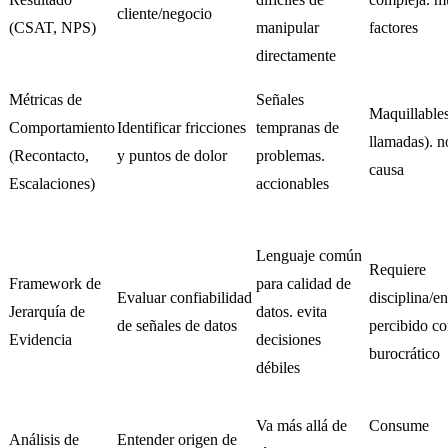
cliente/negocio
(CSAT, NPS)
manipular
factores
directamente
Métricas de
Señales
Maquillables
Comportamiento
Identificar fricciones
tempranas de
llamadas). n
(Recontacto,
y puntos de dolor
problemas.
causa
Escalaciones)
accionables
Lenguaje común
Requiere
Framework de
para calidad de
Evaluar confiabilidad
disciplina/e
Jerarquía de
datos. evita
de señales de datos
percibido c
Evidencia
decisiones
burocrático
débiles
Va más allá de
Consume
Análisis de
Entender origen de