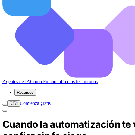
Agentes de IA
Cómo Funciona
Precios
Testimonios
Recursos
Comienza gratis
🇪🇸
Cuando la automatización te v