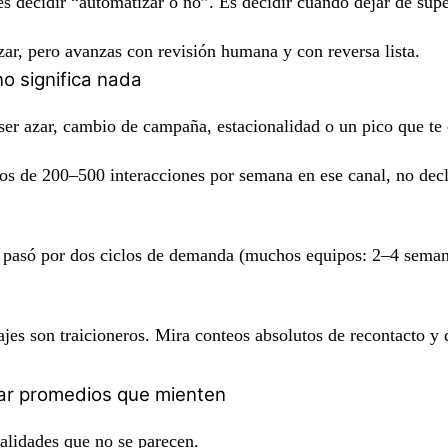
s decidir “automatizar o no”. Es decidir cuándo dejar de su
nzar, pero avanzas con revisión humana y con reversa lista.
o significa nada
er azar, cambio de campaña, estacionalidad o un pico que te
s de 200–500 interacciones por semana
en ese canal, no decl
 pasó por
dos ciclos de demanda
(muchos equipos: 2–4 semanas
jes son traicioneros. Mira
conteos absolutos
de recontacto y 
itar promedios que mienten
alidades que no se parecen.