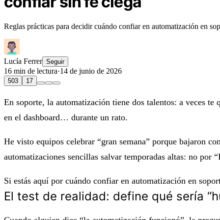
confiar sin fe ciega
Reglas prácticas para decidir cuándo confiar en automatización en sopo
Lucía Ferrer
Seguir
16 min de lectura
·
14 de junio de 2026
503
17
En soporte, la automatización tiene dos talentos: a veces t
en el dashboard… durante un rato.
He visto equipos celebrar “gran semana” porque bajaron cont
automatizaciones sencillas salvar temporadas altas: no por 
Si estás aquí por
cuándo confiar en automatización en sopor
El test de realidad: define qué sería 
Cuando alguien dice “la automatización funcionó”, la pregu