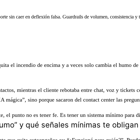
rte sin caer en deflexión falsa. Guardrails de volumen, consistencia y 
e quita el incendio de encima y a veces solo cambia el humo d
actos, mientras el cliente rebotaba entre chat, voz y tickets
“IA mágica”, sino porque sacaron del contact center las pregu
te
, el punto no es tener fe. Es tener un sistema mínimo para di
“humo” y qué señales mínimas te obligan
nta que evita autoengaños es: “¿Funcionó para quién?”. Puede