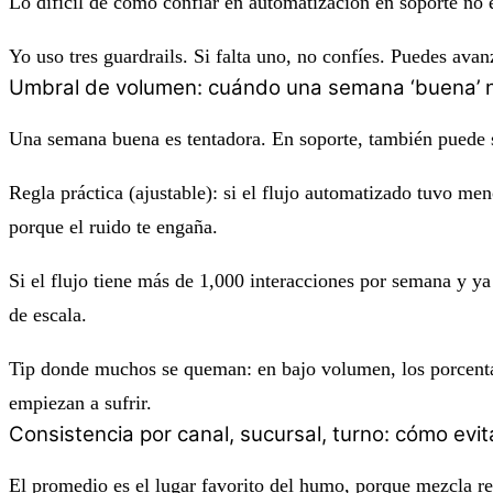
Lo difícil de
cómo confiar en automatización en soporte
no e
Yo uso tres guardrails. Si falta uno, no confíes. Puedes ava
Umbral de volumen: cuándo una semana ‘buena’ n
Una semana buena es tentadora. En soporte, también puede s
Regla práctica (ajustable): si el flujo automatizado tuvo
meno
porque el ruido te engaña.
Si el flujo tiene
más de 1,000 interacciones por semana
y ya
de escala.
Tip donde muchos se queman: en bajo volumen, los porcenta
empiezan a sufrir.
Consistencia por canal, sucursal, turno: cómo ev
El promedio es el lugar favorito del humo, porque mezcla re