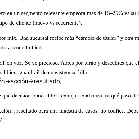
 pero en un segmento relevante empeora más de
15–25%
vs su l
tipo de cliente (nuevo vs recurrente).
por mix. Una sucursal recibe más “cambio de titular” y otra 
lo atiende lo fácil.
T en voz. Se ve precioso. Abres por turno y descubres que el 
l bien; guardrail de consistencia falló.
ción→acción→resultado)
ce qué decisión tomó el bot, con qué confianza, ni qué pasó de
cción→resultado
para una muestra de casos, no confíes. Debes
ó.