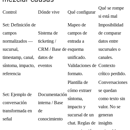
Qué se rompe
Control
Dónde vive
Qué configurar
si está mal
Set: Definición de
Mapeo de
Imposibilidad
campos
Sistema de
campos de
de comparar
normalizados —
ticketing /
entrada a
datos entre
sucursal,
CRM / Base de
esquema
sucursales o
timestamp, canal,
datos de
unificado.
canales.
síntoma, impacto,
eventos
Validaciones de
Contexto
referencia
formato.
crítico perdido.
Plantilla de
Conversaciones
cómo extraer
se quedan
Set: Ejemplo de
Documentación
síntoma,
como texto sin
conversación
interna / Base
impacto y
valor. No se
transformada en
de
sucursal de un
generan
señal
conocimiento
chat. Reglas de
insights