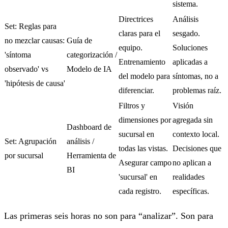
sistema.
Directrices
Análisis
Set: Reglas para
claras para el
sesgado.
no mezclar causas:
Guía de
equipo.
Soluciones
'síntoma
categorización /
Entrenamiento
aplicadas a
observado' vs
Modelo de IA
del modelo para
síntomas, no a
'hipótesis de causa'
diferenciar.
problemas raíz.
Filtros y
Visión
dimensiones por
agregada sin
Dashboard de
sucursal en
contexto local.
Set: Agrupación
análisis /
todas las vistas.
Decisiones que
por sucursal
Herramienta de
Asegurar campo
no aplican a
BI
'sucursal' en
realidades
cada registro.
específicas.
Las primeras seis horas no son para “analizar”. Son para