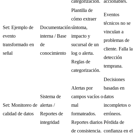
categorización.
accionables.
Plantilla de
Eventos
cómo extraer
técnicos no se
Set: Ejemplo de
Documentación
síntoma,
vinculan a
evento
interna / Base
impacto y
problemas de
transformado en
de
sucursal de un
cliente. Falla la
señal
conocimiento
log o alerta.
detección
Reglas de
temprana.
categorización.
Decisiones
Alertas por
basadas en
Sistema de
campos vacíos o
datos
Set: Monitoreo de
alertas /
mal
incompletos o
calidad de datos
Reportes de
formateados.
erróneos.
integridad
Reportes diarios
Pérdida de
de consistencia.
confianza en el