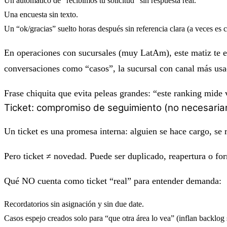
Un automático de “recibimos tu solicitud” sin respuesta real.
Una encuesta sin texto.
Un “ok/gracias” suelto horas después sin referencia clara (a veces es c
En operaciones con sucursales (muy LatAm), este matiz te ev
conversaciones como “casos”, la sucursal con canal más usa
Frase chiquita que evita peleas grandes: “este ranking mid
Ticket: compromiso de seguimiento (no necesari
Un ticket es una promesa interna: alguien se hace cargo, se r
Pero ticket ≠ novedad. Puede ser duplicado, reapertura o fo
Qué
NO
cuenta como ticket “real” para entender demanda:
Recordatorios sin asignación y sin due date.
Casos espejo creados solo para “que otra área lo vea” (inflan backlog