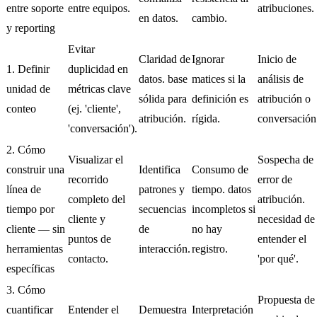
entre soporte
entre equipos.
atribuciones.
en datos.
cambio.
y reporting
Evitar
Claridad de
Ignorar
Inicio de
1. Definir
duplicidad en
datos. base
matices si la
análisis de
unidad de
métricas clave
sólida para
definición es
atribución o
conteo
(ej. 'cliente',
atribución.
rígida.
conversación
'conversación').
2. Cómo
Visualizar el
Sospecha de
construir una
Identifica
Consumo de
recorrido
error de
línea de
patrones y
tiempo. datos
completo del
atribución.
tiempo por
secuencias
incompletos si
cliente y
necesidad de
cliente — sin
de
no hay
puntos de
entender el
herramientas
interacción.
registro.
contacto.
'por qué'.
específicas
3. Cómo
Propuesta de
cuantificar
Entender el
Demuestra
Interpretación