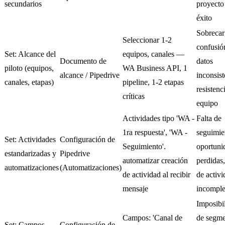
secundarios
proyecto
éxito
Sobrecar
Seleccionar 1-2
confusió
Set: Alcance del
equipos, canales —
Documento de
datos
piloto (equipos,
WA Business API, 1
alcance / Pipedrive
inconsist
canales, etapas)
pipeline, 1-2 etapas
resistenc
críticas
equipo
Actividades tipo 'WA -
Falta de
1ra respuesta', 'WA -
seguimie
Set: Actividades
Configuración de
Seguimiento'.
oportuni
estandarizadas y
Pipedrive
automatizar creación
perdidas,
automatizaciones
(Automatizaciones)
de actividad al recibir
de activi
mensaje
incomple
Imposibi
Campos: 'Canal de
de segme
Set: Campos
Configuración de