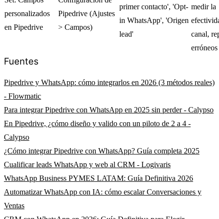
primer contacto', 'Opt-
medir la
personalizados
Pipedrive (Ajustes
in WhatsApp', 'Origen
efectivid
en Pipedrive
> Campos)
lead'
canal, re
erróneos
Fuentes
Pipedrive y WhatsApp: cómo integrarlos en 2026 (3 métodos reales)
- Flowmatic
Para integrar Pipedrive con WhatsApp en 2025 sin perder - Calypso
En Pipedrive, ¿cómo diseño y valido con un piloto de 2 a 4 -
Calypso
¿Cómo integrar Pipedrive con WhatsApp? Guía completa 2025
Cualificar leads WhatsApp y web al CRM - Logivaris
WhatsApp Business PYMES LATAM: Guía Definitiva 2026
Automatizar WhatsApp con IA: cómo escalar Conversaciones y
Ventas