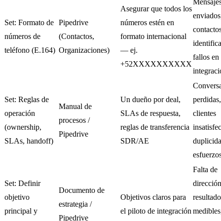
Mensaje
Asegurar que todos los
enviados
Set: Formato de
Pipedrive
números estén en
contacto
números de
(Contactos,
formato internacional
identific
teléfono (E.164)
Organizaciones)
— ej.
fallos en 
+52XXXXXXXXXX
integrac
Convers
Set: Reglas de
Un dueño por deal,
perdidas,
Manual de
operación
SLAs de respuesta,
clientes
procesos /
(ownership,
reglas de transferencia
insatisfe
Pipedrive
SLAs, handoff)
SDR/AE
duplicid
esfuerzo
Falta de
Set: Definir
dirección
Documento de
objetivo
Objetivos claros para
resultad
estrategia /
principal y
el piloto de integración
medibles
Pipedrive