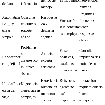
tiempo de
es muy largo
intervención
de datos
información
manejo
humana
Preguntas
Automatizar
Consultas
Respuestas
Frustración
frecuentes
FAQs y
repetitivas,
24/7,
si la consulta
tienen
tareas
soporte
descarga
es compleja
respuestas
simples
básico
agentes
claras
Problemas
Falsos
Consulta
con
Atención
Handoff por
positivos,
implica varias
diagnóstico,
experta,
complejidad
escaladas
entidades o
múltiples
eficiencia
innecesarias
pasos
sistemas
Experiencia
Retrasos si
Interacción
Handoff por
Negociación,
humana en
agente no
requiere criterio
etapa del
cierre, quejas
momentos
está
humano o
viaje
complejas
críticos
disponible
excepción