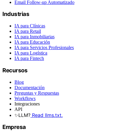
Email Follow-up Automatizado
Industrias
IA para Clínicas
IA para Retail
IA para Inmobiliarias
IA para Educación
IA para Servicios Profesionales
IA para Logística
IA para Fintech
Recursos
Blog
Documentación
Preguntas y Respuestas
Workflows
Integraciones
API
✨
LLM?
Read llms.txt.
Empresa