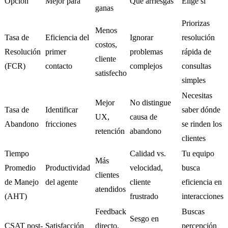
Opción
Mejor para
Qué arriesgas
Elige si
ganas
Priorizas
Menos
Tasa de
Eficiencia del
Ignorar
resolución
costos,
Resolución
primer
problemas
rápida de
cliente
(FCR)
contacto
complejos
consultas
satisfecho
simples
Necesitas
Mejor
No distingue
Tasa de
Identificar
saber dónde
UX,
causa de
Abandono
fricciones
se rinden los
retención
abandono
clientes
Tiempo
Calidad vs.
Tu equipo
Más
Promedio
Productividad
velocidad,
busca
clientes
de Manejo
del agente
cliente
eficiencia en
atendidos
(AHT)
frustrado
interacciones
Feedback
Buscas
Sesgo en
CSAT post-
Satisfacción
directo,
percepción