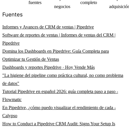
fuentes
completo
negocios
adquisició
Fuentes
Informes y Avances de CRM de ventas | Pipedrive
Software de reportes de ventas | Informes de ventas del CRM |
Pipedrive
Domina los Dashboards en Pipedrive: Guía Completa para
Optimizar tu Gestión de Ventas
Dashboards y reportes Pipedrive · Hoy Vende Más
"La higiene del pipeline como práctica cultural, no como problema
de datos"
Tutorial Pipedrive en español 2026: guía completa paso a paso -
Flowmatic
En Pipedrive, ¿cómo puedo visualizar el rendimiento de cada -
Calypso
How to Conduct a Pipedrive CRM Audit: Signs Your Setup Is