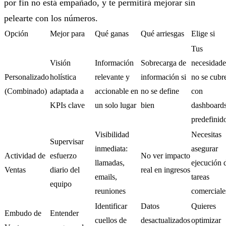
por fin no está empañado, y te permitirá mejorar sin
pelearte con los números.
Opción
Mejor para
Qué ganas
Qué arriesgas
Elige si
Tus
Visión
Información
Sobrecarga de
necesidade
Personalizado
holística
relevante y
información si
no se cubr
(Combinado)
adaptada a
accionable en
no se define
con
KPIs clave
un solo lugar
bien
dashboard
predefinid
Visibilidad
Necesitas
Supervisar
inmediata:
asegurar
Actividad de
esfuerzo
No ver impacto
llamadas,
ejecución 
Ventas
diario del
real en ingresos
emails,
tareas
equipo
reuniones
comerciale
Identificar
Datos
Quieres
Embudo de
Entender
cuellos de
desactualizados
optimizar