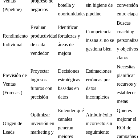
Ventas
progreso de
botella y
sin higiene de
conversión
(Pipeline)
negocios
oportunidades
pipeline
entre etapa
Buscas
Evaluar
Identificar
Competencia
coaching
Rendimiento
productividad
fortalezas y
insana si no se
personaliz
Individual
de cada
áreas de
gestiona bien
y objetivos
vendedor
mejora
claros
Necesitas
Proyectar
Decisiones
Estimaciones
Previsión de
planificar
ingresos
estratégicas
erróneas por
Ventas
recursos y
futuros con
basadas en
datos
(Forecast)
establecer
precisión
datos
incompletos
metas
Entender qué
Quieres
Optimizar
Atribuir éxito
canales
mejorar el
Origen de
inversión en
incorrecto sin
generan
ROI de
Leads
marketing y
seguimiento
mejores
campañas 