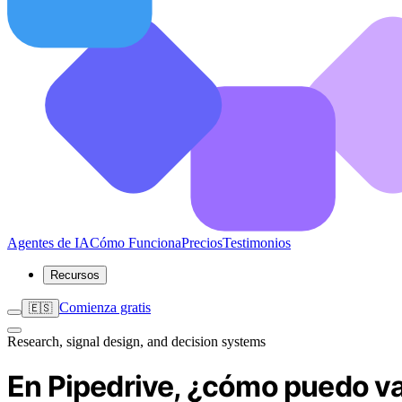
Agentes de IA
Cómo Funciona
Precios
Testimonios
Recursos
Comienza gratis
🇪🇸
Research, signal design, and decision systems
En Pipedrive, ¿cómo puedo val