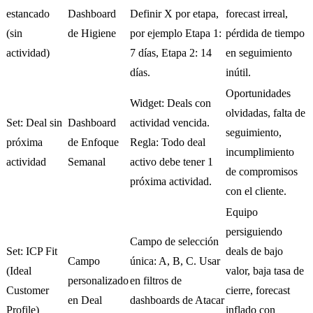
estancado
Dashboard
Definir X por etapa,
forecast irreal,
(sin
de Higiene
por ejemplo Etapa 1:
pérdida de tiempo
actividad)
7 días, Etapa 2: 14
en seguimiento
días.
inútil.
Oportunidades
Widget: Deals con
olvidadas, falta de
Set: Deal sin
Dashboard
actividad vencida.
seguimiento,
próxima
de Enfoque
Regla: Todo deal
incumplimiento
actividad
Semanal
activo debe tener 1
de compromisos
próxima actividad.
con el cliente.
Equipo
persiguiendo
Campo de selección
Set: ICP Fit
deals de bajo
Campo
única: A, B, C. Usar
(Ideal
valor, baja tasa de
personalizado
en filtros de
Customer
cierre, forecast
en Deal
dashboards de Atacar
Profile)
inflado con