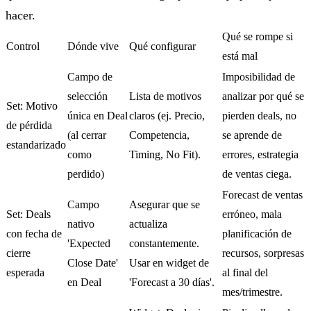
hacer.
Qué se rompe si
Control
Dónde vive
Qué configurar
está mal
Campo de
Imposibilidad de
selección
Lista de motivos
analizar por qué se
Set: Motivo
única en Deal
claros (ej. Precio,
pierden deals, no
de pérdida
(al cerrar
Competencia,
se aprende de
estandarizado
como
Timing, No Fit).
errores, estrategia
perdido)
de ventas ciega.
Forecast de ventas
Campo
Asegurar que se
Set: Deals
erróneo, mala
nativo
actualiza
con fecha de
planificación de
'Expected
constantemente.
cierre
recursos, sorpresas
Close Date'
Usar en widget de
esperada
al final del
en Deal
'Forecast a 30 días'.
mes/trimestre.