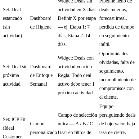
Widget: Deals sin
Pipeline lleno de
Set: Deal
actividad en X días.
deals muertos,
estancado
Dashboard
Definir X por etapa
forecast irreal,
(sin
de Higiene
— ej. Etapa 1: 7
pérdida de tiempo
actividad)
días, Etapa 2: 14
en seguimiento
días.
inútil.
Oportunidades
Widget: Deals con
olvidadas, falta de
Set: Deal sin
Dashboard
actividad vencida.
seguimiento,
próxima
de Enfoque
Regla: Todo deal
incumplimiento de
actividad
Semanal
activo debe tener 1
compromisos con
próxima actividad.
el cliente.
Equipo
Campo de selección
persiguiendo deals
Set: ICP Fit
Campo
única — A / B / C.
de bajo valor, baja
(Ideal
personalizado
Usar en filtros de
tasa de cierre,
Customer