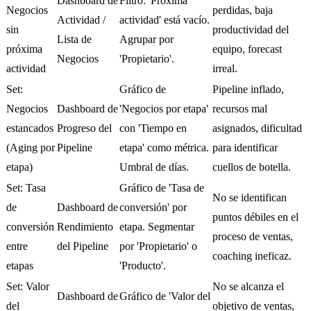
Dashboard de
Filtro: 'Próxima
Negocios
perdidas, baja
Actividad /
actividad' está vacío.
sin
productividad del
Lista de
Agrupar por
próxima
equipo, forecast
Negocios
'Propietario'.
actividad
irreal.
Set:
Gráfico de
Pipeline inflado,
Negocios
Dashboard de
'Negocios por etapa'
recursos mal
estancados
Progreso del
con 'Tiempo en
asignados, dificultad
(Aging por
Pipeline
etapa' como métrica.
para identificar
etapa)
Umbral de días.
cuellos de botella.
Set: Tasa
Gráfico de 'Tasa de
No se identifican
de
Dashboard de
conversión' por
puntos débiles en el
conversión
Rendimiento
etapa. Segmentar
proceso de ventas,
entre
del Pipeline
por 'Propietario' o
coaching ineficaz.
etapas
'Producto'.
Set: Valor
No se alcanza el
Dashboard de
Gráfico de 'Valor del
del
objetivo de ventas,