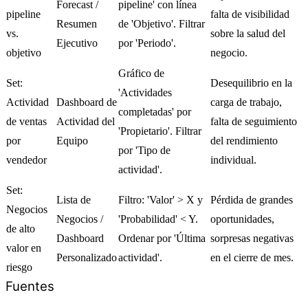
Forecast /
pipeline' con línea
pipeline
falta de visibilidad
Resumen
de 'Objetivo'. Filtrar
vs.
sobre la salud del
Ejecutivo
por 'Periodo'.
objetivo
negocio.
Gráfico de
Set:
Desequilibrio en la
'Actividades
Actividad
Dashboard de
carga de trabajo,
completadas' por
de ventas
Actividad del
falta de seguimiento
'Propietario'. Filtrar
por
Equipo
del rendimiento
por 'Tipo de
vendedor
individual.
actividad'.
Set:
Lista de
Filtro: 'Valor' > X y
Pérdida de grandes
Negocios
Negocios /
'Probabilidad' < Y.
oportunidades,
de alto
Dashboard
Ordenar por 'Última
sorpresas negativas
valor en
Personalizado
actividad'.
en el cierre de mes.
riesgo
Fuentes